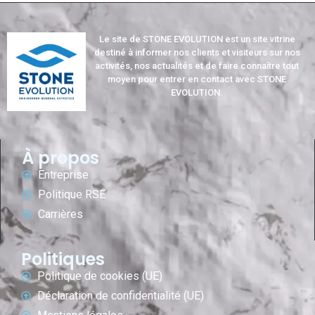
Le site de STONE EVOLUTION est un site vitrine
destiné à informer nos clients et visiteurs sur nos
activités, nos actualités et de faire connaître tout
moyen pour entrer en contact avec STONE
EVOLUTION.
À propos
Entreprise
Politique RSE
Carrières
Politiques
Politique de cookies (UE)
Déclaration de confidentialité (UE)