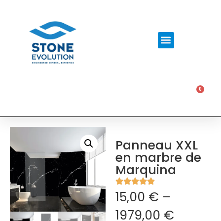
0
0,00
€
Panneau XXL
en marbre de
Marquina
15,00
€
–
1979,00
€