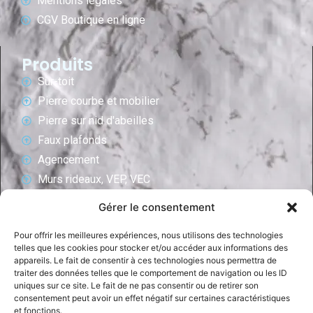
Mentions légales
CGV Boutique en ligne
Produits
Sur-toit
Pierre courbe et mobilier
Pierre sur nid d'abeilles
Faux plafonds
Agencement
Murs rideaux, VEP, VEC
Revêtements de murs/salle de bain
Gérer le consentement
Ascenceurs
Pour offrir les meilleures expériences, nous utilisons des technologies
Revêtements intérieurs
telles que les cookies pour stocker et/ou accéder aux informations des
Façades ventilées
appareils. Le fait de consentir à ces technologies nous permettra de
traiter des données telles que le comportement de navigation ou les ID
Planchers techniques
uniques sur ce site. Le fait de ne pas consentir ou de retirer son
Façades
consentement peut avoir un effet négatif sur certaines caractéristiques
et fonctions.