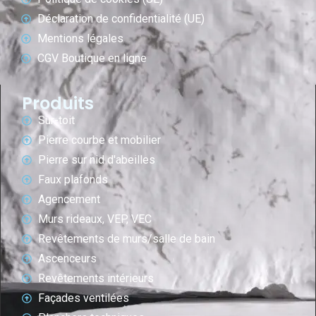
Déclaration de confidentialité (UE)
Mentions légales
CGV Boutique en ligne
Produits
Sur-toit
Pierre courbe et mobilier
Pierre sur nid d'abeilles
Faux plafonds
Agencement
Murs rideaux, VEP, VEC
Revêtements de murs/salle de bain
Ascenceurs
Revêtements intérieurs
Façades ventilées