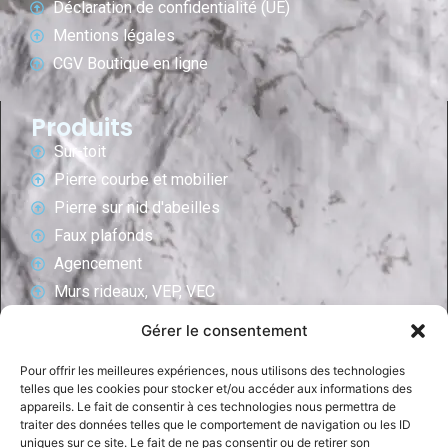
Déclaration de confidentialité (UE)
Mentions légales
CGV Boutique en ligne
Produits
Sur-toit
Pierre courbe et mobilier
Pierre sur nid d'abeilles
Faux plafonds
Agencement
Murs rideaux, VEP, VEC
Revêtements de murs/salle de bain
Gérer le consentement
Ascenceurs
Pour offrir les meilleures expériences, nous utilisons des technologies
Revêtements intérieurs
telles que les cookies pour stocker et/ou accéder aux informations des
Façades ventilées
appareils. Le fait de consentir à ces technologies nous permettra de
traiter des données telles que le comportement de navigation ou les ID
Planchers techniques
uniques sur ce site. Le fait de ne pas consentir ou de retirer son