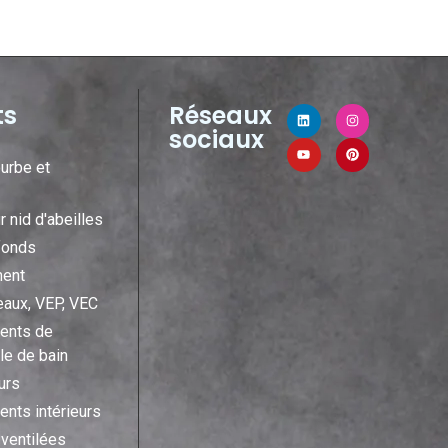
ts
Réseaux
sociaux
ourbe et
r nid d'abeilles
fonds
ent
eaux, VEP, VEC
ents de
le de bain
urs
nts intérieurs
ventilées