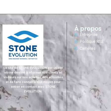
À propos
Entreprise
Politique RSE
Carrières
Le site de STONE EVOLUTION est un site
vitrine destiné à informer nos clients et
visiteurs sur nos activités, nos actualités
et de faire connaître tout moyen pour
entrer en contact avec STONE
EVOLUTION.