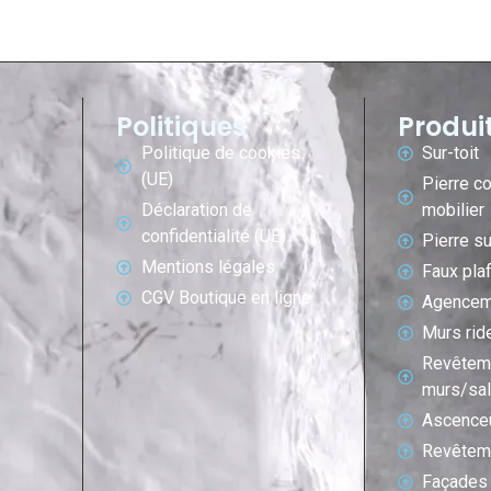
Politiques
Produi
Politique de cookies
Sur-toit
(UE)
Pierre c
Déclaration de
mobilier
confidentialité (UE)
Pierre su
Mentions légales
Faux pla
CGV Boutique en ligne
Agencem
Murs rid
Revêtem
murs/sal
Ascence
Revêteme
Façades 