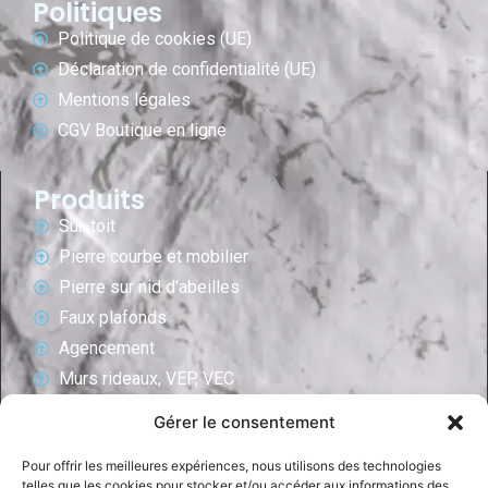
Politiques
Politique de cookies (UE)
Déclaration de confidentialité (UE)
Mentions légales
CGV Boutique en ligne
Produits
Sur-toit
Pierre courbe et mobilier
Pierre sur nid d'abeilles
Faux plafonds
Agencement
Murs rideaux, VEP, VEC
Revêtements de murs/salle de bain
Gérer le consentement
Ascenceurs
Pour offrir les meilleures expériences, nous utilisons des technologies
Revêtements intérieurs
telles que les cookies pour stocker et/ou accéder aux informations des