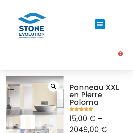
0
0,00
€
Panneau XXL
en Pierre
Paloma
15,00
€
–
2049,00
€